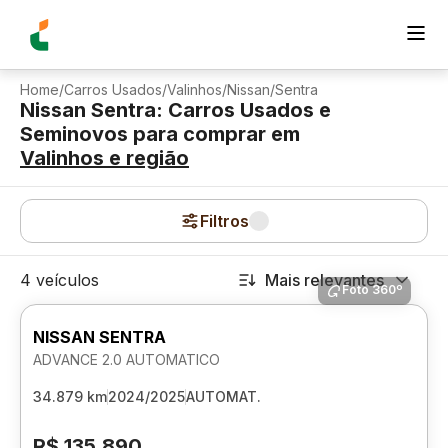
Home
/
Carros Usados
/
Valinhos
/
Nissan
/
Sentra
Nissan Sentra: Carros Usados e
Seminovos para comprar
em
Valinhos
e região
Filtros
4 veículos
Mais relevantes
Foto 360º
NISSAN SENTRA
ADVANCE 2.0 AUTOMATICO
34.879 km
2024/2025
AUTOMAT.
R$ 135.890