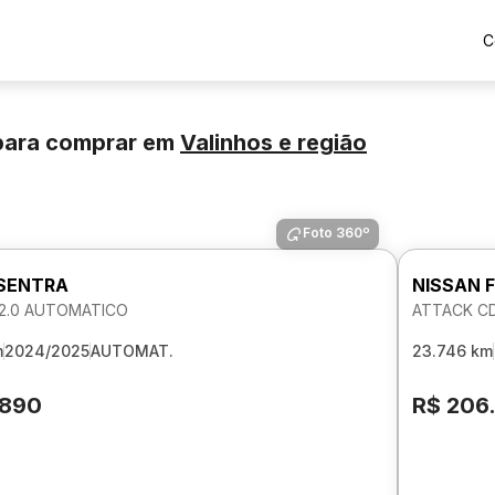
C
para comprar
em
Valinhos
e região
Foto 360º
 SENTRA
NISSAN 
2.0 AUTOMATICO
ATTACK CD
m
2024/2025
AUTOMAT.
23.746 km
.890
R$ 206