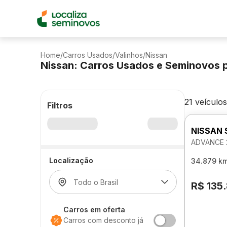
Home
/
Carros Usados
/
Valinhos
/
Nissan
Nissan: Carros Usados e Seminovos 
21 veículos
Filtros
NISSAN
ADVANCE 
Localização
34.879 k
R$ 135
Carros em oferta
Carros com desconto já