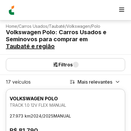
Home
/
Carros Usados
/
Taubaté
/
Volkswagen
/
Polo
Volkswagen Polo: Carros Usados e
Seminovos para comprar
em
Taubaté
e região
Filtros
17 veículos
Mais relevantes
VOLKSWAGEN POLO
TRACK 1.0 12V FLEX MANUAL
27.973 km
2024/2025
MANUAL
R$ 81.790