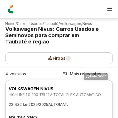
Home
/
Carros Usados
/
Taubaté
/
Volkswagen
/
Nivus
Volkswagen Nivus: Carros Usados e
Seminovos para comprar
em
Taubaté
e região
Filtros
4 veículos
Mais relevantes
Foto 360º
VOLKSWAGEN NIVUS
HIGHLINE 1.0 200 TSI 12V TOTAL FLEX AUTOMATICO
22.482 km
2025/2025
AUTOMAT.
R$ 137.290