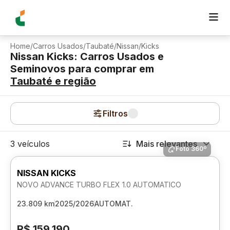
Home
/
Carros Usados
/
Taubaté
/
Nissan
/
Kicks
Nissan Kicks: Carros Usados e
Seminovos para comprar
em
Taubaté
e região
Filtros
3 veículos
Mais relevantes
Foto 360º
NISSAN KICKS
NOVO ADVANCE TURBO FLEX 1.0 AUTOMATICO
23.809 km
2025/2026
AUTOMAT.
R$ 159.190