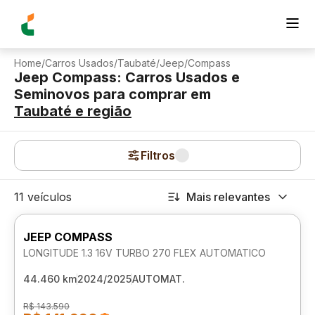
Home
/
Carros Usados
/
Taubaté
/
Jeep
/
Compass
Jeep Compass: Carros Usados e
Seminovos para comprar
em
Taubaté
e região
Filtros
11 veículos
Mais relevantes
JEEP COMPASS
LONGITUDE 1.3 16V TURBO 270 FLEX AUTOMATICO
44.460 km
2024/2025
AUTOMAT.
R$ 143.590