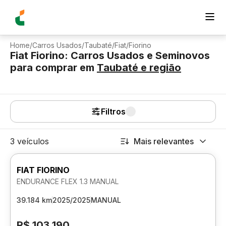
Home
/
Carros Usados
/
Taubaté
/
Fiat
/
Fiorino
Fiat Fiorino: Carros Usados e Seminovos
para comprar
em
Taubaté
e região
Filtros
3 veículos
Mais relevantes
FIAT FIORINO
ENDURANCE FLEX 1.3 MANUAL
39.184 km
2025/2025
MANUAL
R$ 103.190