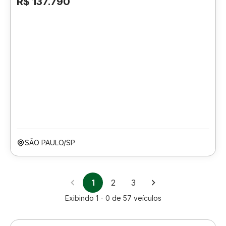
R$ 137.790
SÃO PAULO/SP
1
2
3
Exibindo
1 - 0
de
57
veículos