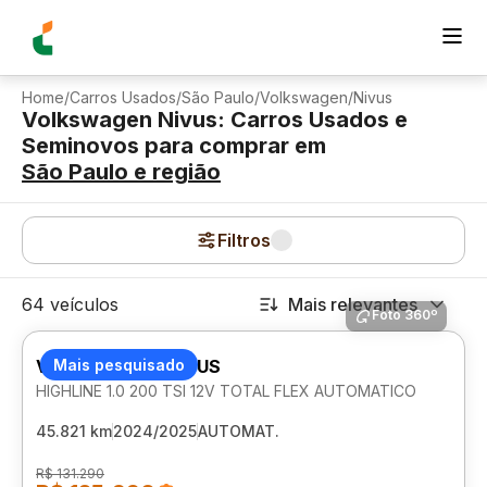
Home
/
Carros Usados
/
São Paulo
/
Volkswagen
/
Nivus
Volkswagen Nivus: Carros Usados e
Seminovos para comprar
em
São Paulo
e região
Filtros
64 veículos
Mais relevantes
Foto 360º
VOLKSWAGEN NIVUS
Mais pesquisado
HIGHLINE 1.0 200 TSI 12V TOTAL FLEX AUTOMATICO
45.821 km
2024/2025
AUTOMAT.
R$ 131.290