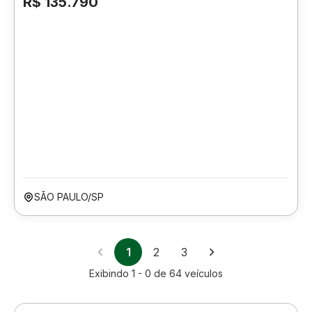
R$ 135.790
SÃO PAULO/SP
1
2
3
Exibindo
1 - 0
de
64
veículos