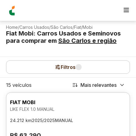
Home
/
Carros Usados
/
São Carlos
/
Fiat
/
Mobi
Fiat Mobi: Carros Usados e Seminovos
para comprar
em
São Carlos
e região
Filtros
15 veículos
Mais relevantes
FIAT MOBI
LIKE FLEX 1.0 MANUAL
24.212 km
2025/2025
MANUAL
R$ 63.290