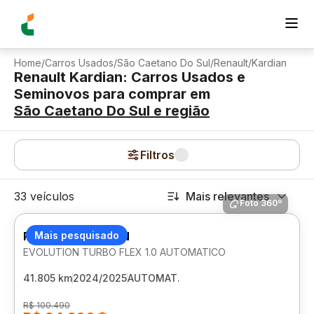
Home
/
Carros Usados
/
São Caetano Do Sul
/
Renault
/
Kardian
Renault Kardian: Carros Usados e
Seminovos para comprar
em
São Caetano Do Sul
e região
Filtros
33 veículos
Mais relevantes
Foto 360º
RENAULT KARDIAN
Mais pesquisado
EVOLUTION TURBO FLEX 1.0 AUTOMATICO
41.805 km
2024/2025
AUTOMAT.
R$ 100.490