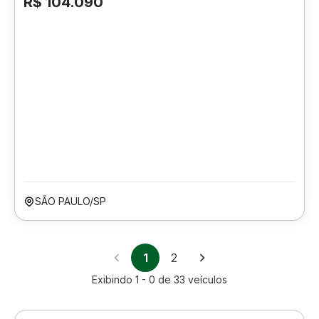
R$ 104.090
SÃO PAULO/SP
1
2
Exibindo
1 - 0
de
33
veículos