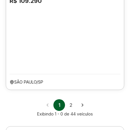
R$ 109.290
SÃO PAULO/SP
1
2
Exibindo
1 - 0
de
44
veículos