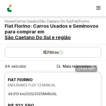
Home
/
Carros Usados
/
São Caetano Do Sul
/
Fiat
/
Fiorino
Fiat Fiorino: Carros Usados e Seminovos
para comprar
em
São Caetano Do Sul
e região
Filtros
44 veículos
Mais relevantes
Foto 360º
FIAT FIORINO
ENDURANCE FLEX 1.3 MANUAL
49.610 km
2025/2025
MANUAL
R$ 102.590