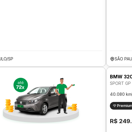
ULO/SP
SÃO PAU
BMW 320
SPORT GP 
40.080 km
Premiu
R$ 249