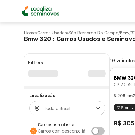
Home
/
Carros Usados
/
São Bernardo Do Campo
/
Bmw
/
32
Bmw 320i: Carros Usados e Seminov
19 veículo
Filtros
BMW 32
GP 2.0 A
Localização
5.208 km
Premiu
R$ 305
Carros em oferta
Carros com desconto já