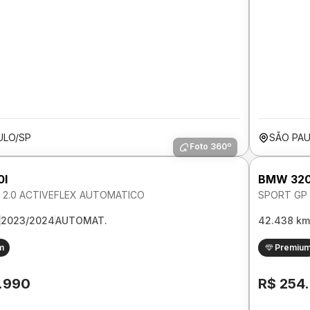
ULO/SP
SÃO PAU
Foto 360º
0I
BMW 320
 2.0 ACTIVEFLEX AUTOMATICO
SPORT GP 
2023/2024
AUTOMAT.
42.438 km
m
Premiu
.990
R$ 254