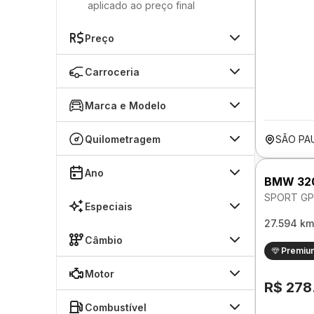
aplicado ao preço final
Preço
Carroceria
Marca e Modelo
Quilometragem
SÃO PA
Ano
BMW 32
SPORT GP
Especiais
27.594 km
Câmbio
Premiu
Motor
R$ 278
Combustível