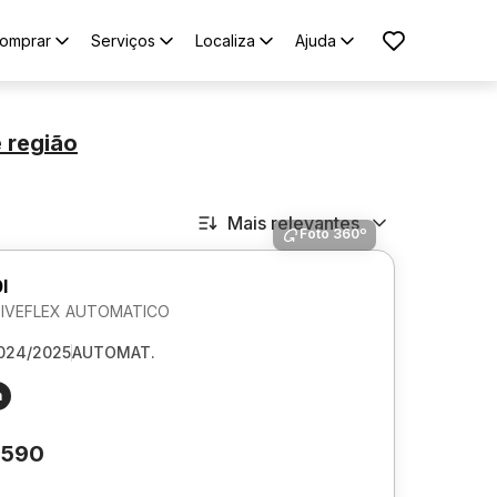
omprar
Serviços
Localiza
Ajuda
 região
Mais relevantes
Foto 360º
I
TIVEFLEX AUTOMATICO
024/2025
AUTOMAT.
m
.590