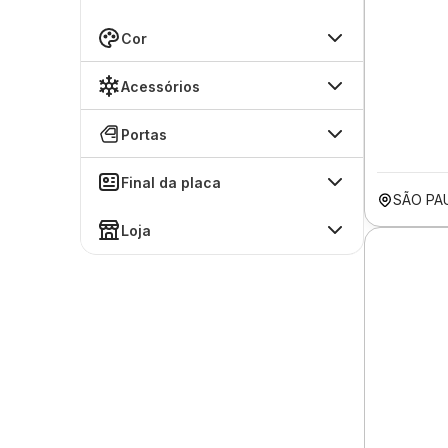
Cor
Acessórios
Portas
Final da placa
SÃO PA
Loja