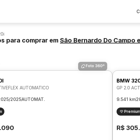
C
0i
os para comprar
em
São Bernardo Do Campo
e
s
Foto 360º
0I
BMW 320
CTIVEFLEX AUTOMATICO
GP 2.0 AC
2025/2025
AUTOMAT.
9.541 km
2
m
Premiu
.090
R$ 305