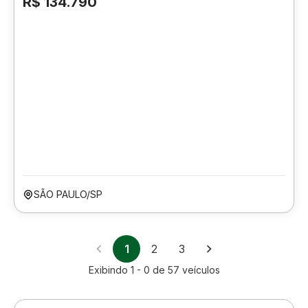
R$ 134.790
SÃO PAULO/SP
1
2
3
Exibindo
1 - 0
de
57
veículos