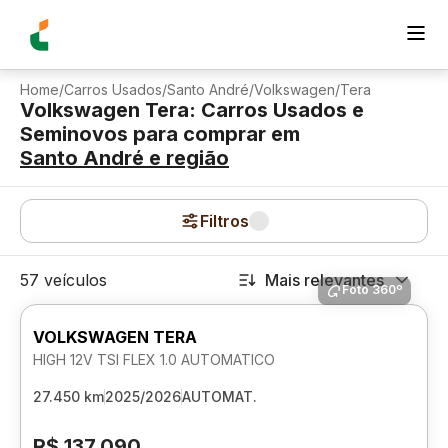
Home
/
Carros Usados
/
Santo André
/
Volkswagen
/
Tera
Volkswagen Tera: Carros Usados e
Seminovos para comprar
em
Santo André
e região
Filtros
57 veículos
Mais relevantes
Foto 360º
VOLKSWAGEN TERA
HIGH 12V TSI FLEX 1.0 AUTOMATICO
27.450 km
2025/2026
AUTOMAT.
R$ 137.090