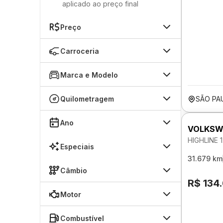
aplicado ao preço final
Preço
Carroceria
Marca e Modelo
Quilometragem
SÃO PA
Ano
VOLKSW
HIGHLINE 
Especiais
31.679 km
Câmbio
R$ 134
Motor
Combustível