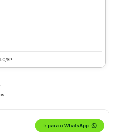
LO/SP
os
Ir para o WhatsApp