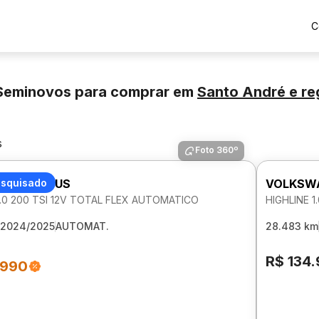
C
Seminovos para comprar
em
Santo André
e re
s
Foto 360º
AGEN NIVUS
esquisado
VOLKSWA
1.0 200 TSI 12V TOTAL FLEX AUTOMATICO
HIGHLINE 
2024/2025
AUTOMAT.
28.483 km
R$ 134
.990