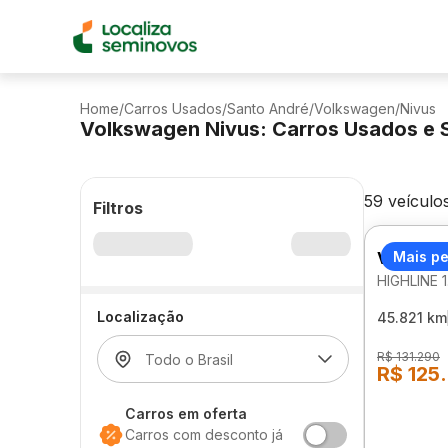
Home
/
Carros Usados
/
Santo André
/
Volkswagen
/
Nivus
Volkswagen Nivus: Carros Usados e 
59 veículo
Filtros
VOLKSW
Mais p
HIGHLINE 
Localização
45.821 km
R$ 131.290
R$ 125
Carros em oferta
Carros com desconto já