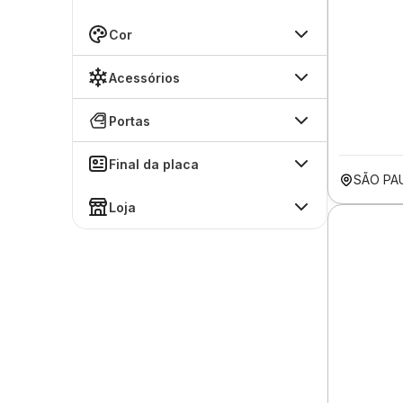
Cor
Acessórios
Portas
Final da placa
SÃO PA
Loja