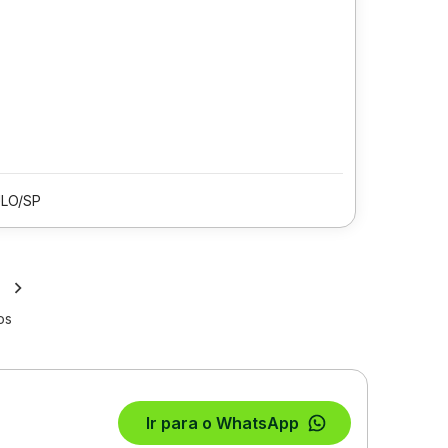
LO/SP
os
Ir para o WhatsApp