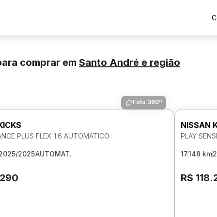
C
para comprar
em
Santo André
e região
s
Foto 360º
KICKS
NISSAN 
ANCE PLUS FLEX 1.6 AUTOMATICO
PLAY SENS
2025/2025
AUTOMAT.
17.148 km
2
.290
R$ 118.