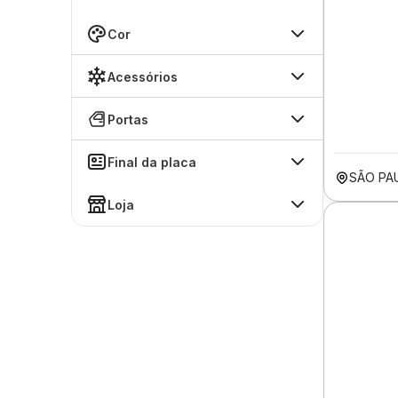
Cor
Acessórios
Portas
Final da placa
SÃO PA
Loja