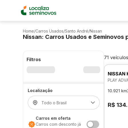
Home
/
Carros Usados
/
Santo André
/
Nissan
Nissan: Carros Usados e Seminovos 
71 veículo
Filtros
NISSAN 
PLAY ADV
Localização
10.921 km
R$ 134
Carros em oferta
Carros com desconto já