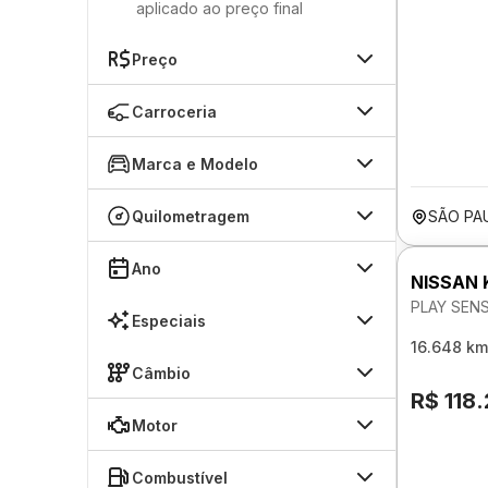
aplicado ao preço final
Preço
Carroceria
Marca e Modelo
Quilometragem
SÃO PA
Ano
NISSAN 
PLAY SEN
Especiais
16.648 km
Câmbio
R$ 118
Motor
Combustível