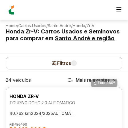
Home
/
Carros Usados
/
Santo André
/
Honda
/
Zr-V
Honda Zr-V: Carros Usados e Seminovos
para comprar
em
Santo André
e região
Filtros
24 veículos
Mais relevantes
Foto 360º
HONDA ZR-V
TOURING DOHC 2.0 AUTOMATICO
40.762 km
2024/2025
AUTOMAT.
R$ 156.190