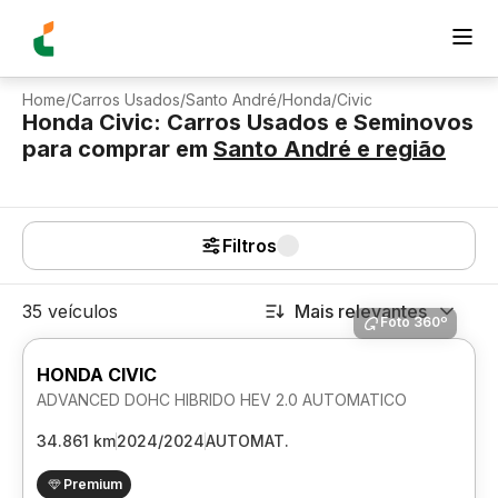
Home
/
Carros Usados
/
Santo André
/
Honda
/
Civic
Honda Civic: Carros Usados e Seminovos
para comprar
em
Santo André
e região
Filtros
35 veículos
Mais relevantes
Foto 360º
HONDA CIVIC
ADVANCED DOHC HIBRIDO HEV 2.0 AUTOMATICO
34.861 km
2024/2024
AUTOMAT.
Premium