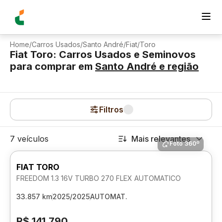
Home
/
Carros Usados
/
Santo André
/
Fiat
/
Toro
Fiat Toro: Carros Usados e Seminovos
para comprar
em
Santo André
e região
Filtros
7 veículos
Mais relevantes
Foto 360º
FIAT TORO
FREEDOM 1.3 16V TURBO 270 FLEX AUTOMATICO
33.857 km
2025/2025
AUTOMAT.
R$ 141.790