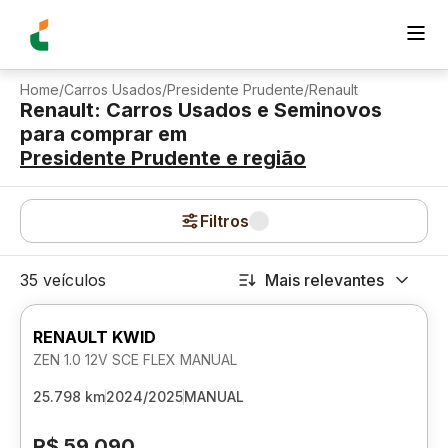
Home
/
Carros Usados
/
Presidente Prudente
/
Renault
Renault: Carros Usados e Seminovos
para comprar
em
Presidente Prudente
e região
Filtros
35 veículos
Mais relevantes
RENAULT KWID
ZEN 1.0 12V SCE FLEX MANUAL
25.798 km
2024/2025
MANUAL
R$ 59.090