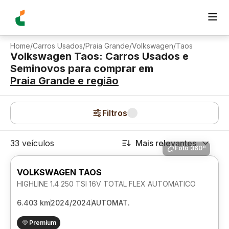
Home
/
Carros Usados
/
Praia Grande
/
Volkswagen
/
Taos
Volkswagen Taos: Carros Usados e
Seminovos para comprar
em
Praia Grande
e região
Filtros
33 veículos
Mais relevantes
Foto 360º
VOLKSWAGEN TAOS
HIGHLINE 1.4 250 TSI 16V TOTAL FLEX AUTOMATICO
6.403 km
2024/2024
AUTOMAT.
Premium