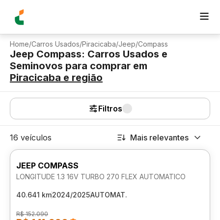
Home
/
Carros Usados
/
Piracicaba
/
Jeep
/
Compass
Jeep Compass: Carros Usados e
Seminovos para comprar
em
Piracicaba
e região
Filtros
16 veículos
Mais relevantes
JEEP COMPASS
LONGITUDE 1.3 16V TURBO 270 FLEX AUTOMATICO
40.641 km
2024/2025
AUTOMAT.
R$ 152.090