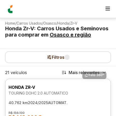
Home
/
Carros Usados
/
Osasco
/
Honda
/
Zr-V
Honda Zr-V: Carros Usados e Seminovos
para comprar
em
Osasco
e região
Filtros
21 veículos
Mais relevantes
Foto 360º
HONDA ZR-V
TOURING DOHC 2.0 AUTOMATICO
40.762 km
2024/2025
AUTOMAT.
R$ 156.190