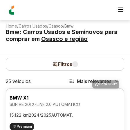
Home
/
Carros Usados
/
Osasco
/
Bmw
Bmw: Carros Usados e Seminovos para
comprar
em
Osasco
e região
Filtros
25 veículos
Mais relevantes
Foto 360º
BMW X1
SDRIVE 20I X-LINE 2.0 AUTOMATICO
15.122 km
2024/2025
AUTOMAT.
Premium