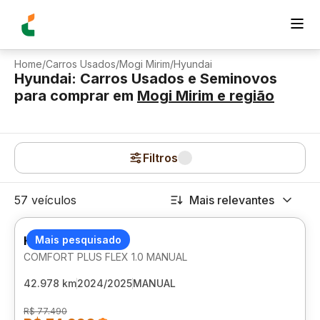
Home
/
Carros Usados
/
Mogi Mirim
/
Hyundai
Hyundai: Carros Usados e Seminovos
para comprar
em
Mogi Mirim
e região
Filtros
57 veículos
Mais relevantes
HYUNDAI HB20
Mais pesquisado
COMFORT PLUS FLEX 1.0 MANUAL
42.978 km
2024/2025
MANUAL
R$ 77.490