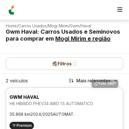
Home
/
Carros Usados
/
Mogi Mirim
/
Gwm
/
Haval
Gwm Haval: Carros Usados e Seminovos
para comprar
em
Mogi Mirim
e região
Filtros
2 veículos
Mais relevantes
Foto 360º
GWM HAVAL
H6 HIBRIDO PHEV34 AWD 1.5 AUTOMATICO
35.868 km
2024/2025
AUTOMAT.
Premium