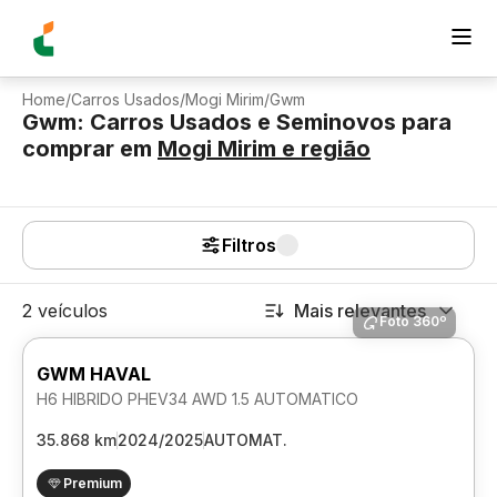
Home
/
Carros Usados
/
Mogi Mirim
/
Gwm
Gwm: Carros Usados e Seminovos para
comprar
em
Mogi Mirim
e região
Filtros
2 veículos
Mais relevantes
Foto 360º
GWM HAVAL
H6 HIBRIDO PHEV34 AWD 1.5 AUTOMATICO
35.868 km
2024/2025
AUTOMAT.
Premium