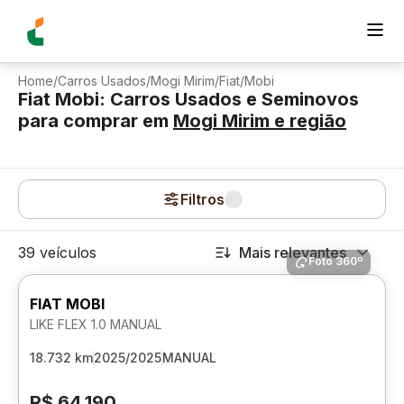
Home
/
Carros Usados
/
Mogi Mirim
/
Fiat
/
Mobi
Fiat Mobi: Carros Usados e Seminovos
para comprar
em
Mogi Mirim
e região
Filtros
39 veículos
Mais relevantes
Foto 360º
FIAT MOBI
LIKE FLEX 1.0 MANUAL
18.732 km
2025/2025
MANUAL
R$ 64.190