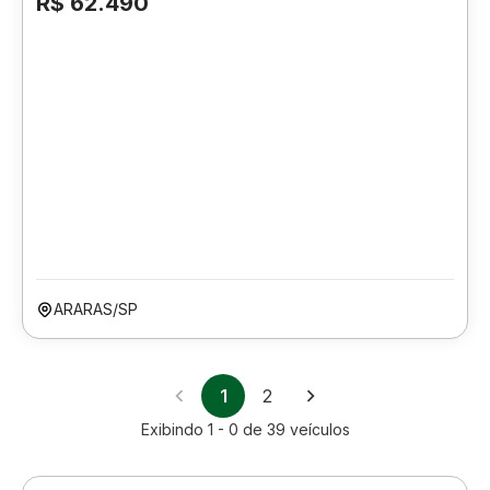
R$ 62.490
ARARAS/SP
1
2
Exibindo
1 - 0
de
39
veículos