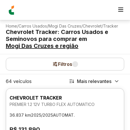
Home
/
Carros Usados
/
Mogi Das Cruzes
/
Chevrolet
/
Tracker
Chevrolet Tracker: Carros Usados e
Seminovos para comprar
em
Mogi Das Cruzes
e região
Filtros
64 veículos
Mais relevantes
CHEVROLET TRACKER
PREMIER 1.2 12V TURBO FLEX AUTOMATICO
36.837 km
2025/2025
AUTOMAT.
R$ 131.890