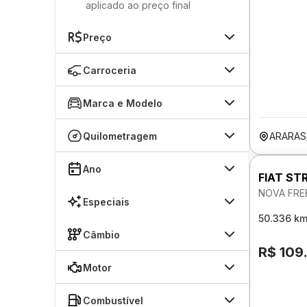
aplicado ao preço final
Preço
Carroceria
Marca e Modelo
Quilometragem
ARARAS
Ano
FIAT ST
NOVA FRE
Especiais
50.336 k
Câmbio
R$ 109
Motor
Combustível