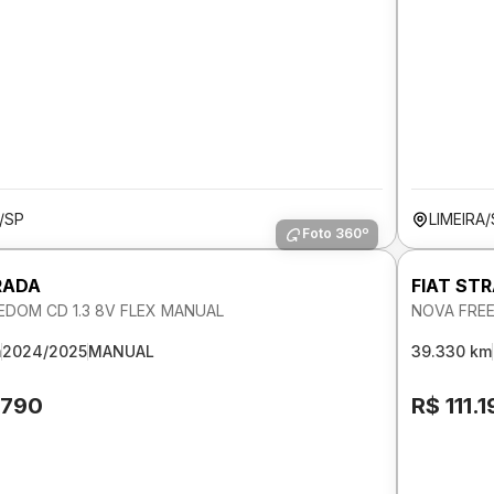
/SP
LIMEIRA
Foto 360º
RADA
FIAT ST
EDOM CD 1.3 8V FLEX MANUAL
NOVA FREE
m
2024/2025
MANUAL
39.330 km
.790
R$ 111.