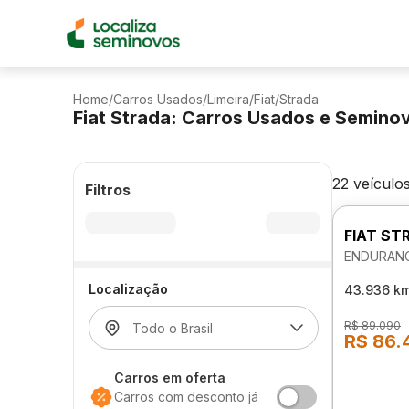
Home
/
Carros Usados
/
Limeira
/
Fiat
/
Strada
Fiat Strada: Carros Usados e Semino
22 veículo
Filtros
FIAT ST
ENDURANC
Localização
43.936 k
R$ 89.090
R$ 86.
Carros em oferta
Carros com desconto já