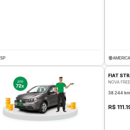
/SP
AMERIC
FIAT ST
NOVA FREE
38.244 km
R$ 111.