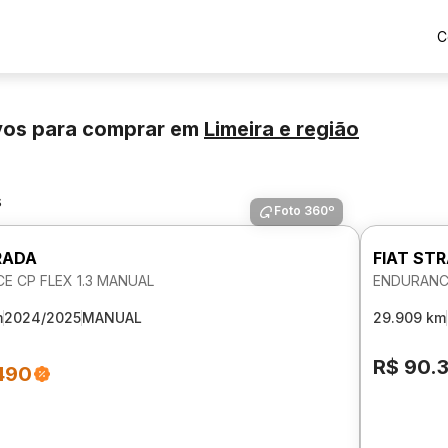
C
vos para comprar
em
Limeira
e região
s
Foto 360º
RADA
FIAT ST
E CP FLEX 1.3 MANUAL
ENDURANCE
m
2024/2025
MANUAL
29.909 km
R$ 90.
490