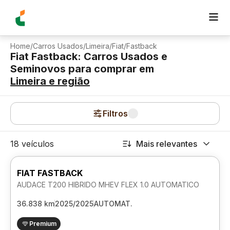
Home
/
Carros Usados
/
Limeira
/
Fiat
/
Fastback
Fiat Fastback: Carros Usados e
Seminovos para comprar
em
Limeira
e região
Filtros
18 veículos
Mais relevantes
FIAT FASTBACK
AUDACE T200 HIBRIDO MHEV FLEX 1.0 AUTOMATICO
36.838 km
2025/2025
AUTOMAT.
Premium