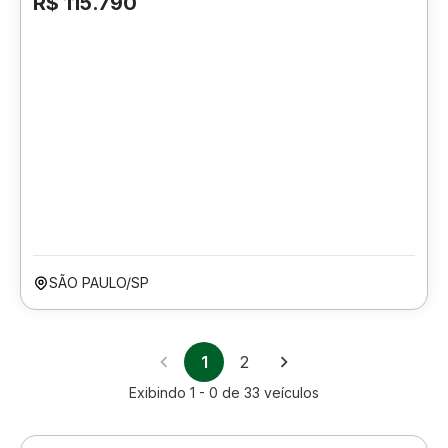
R$ 115.790
SÃO PAULO/SP
1
2
Exibindo
1 - 0
de
33
veículos