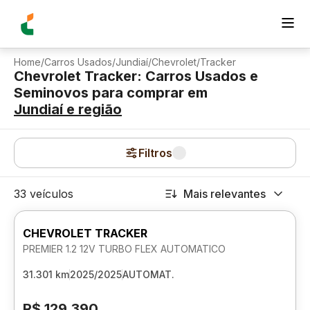
Home
/
Carros Usados
/
Jundiaí
/
Chevrolet
/
Tracker
Chevrolet Tracker: Carros Usados e
Seminovos para comprar
em
Jundiaí
e região
Filtros
33 veículos
Mais relevantes
CHEVROLET TRACKER
PREMIER 1.2 12V TURBO FLEX AUTOMATICO
31.301 km
2025/2025
AUTOMAT.
R$ 129.390