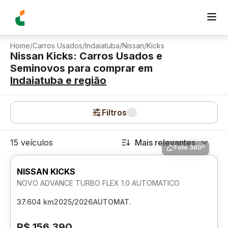
Home
/
Carros Usados
/
Indaiatuba
/
Nissan
/
Kicks
Nissan Kicks: Carros Usados e
Seminovos para comprar
em
Indaiatuba
e região
Filtros
15 veículos
Mais relevantes
Foto 360º
NISSAN KICKS
NOVO ADVANCE TURBO FLEX 1.0 AUTOMATICO
37.604 km
2025/2026
AUTOMAT.
R$ 156.390