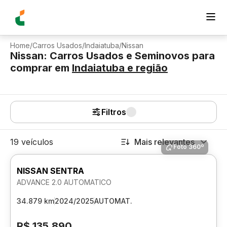
Home
/
Carros Usados
/
Indaiatuba
/
Nissan
Nissan: Carros Usados e Seminovos para
comprar
em
Indaiatuba
e região
Filtros
19 veículos
Mais relevantes
Foto 360º
NISSAN SENTRA
ADVANCE 2.0 AUTOMATICO
34.879 km
2024/2025
AUTOMAT.
R$ 135.890