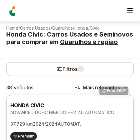
Home
/
Carros Usados
/
Guarulhos
/
Honda
/
Civic
Honda Civic: Carros Usados e Seminovos
para comprar
em
Guarulhos
e região
Filtros
38 veículos
Mais relevantes
Foto 360º
HONDA CIVIC
ADVANCED DOHC HIBRIDO HEV 2.0 AUTOMATICO
37.729 km
2024/2024
AUTOMAT.
Premium