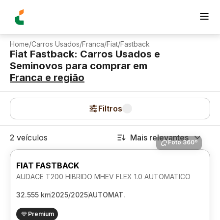
Home
/
Carros Usados
/
Franca
/
Fiat
/
Fastback
Fiat Fastback: Carros Usados e
Seminovos para comprar
em
Franca
e região
Filtros
2 veículos
Mais relevantes
Foto 360º
FIAT FASTBACK
AUDACE T200 HIBRIDO MHEV FLEX 1.0 AUTOMATICO
32.555 km
2025/2025
AUTOMAT.
Premium