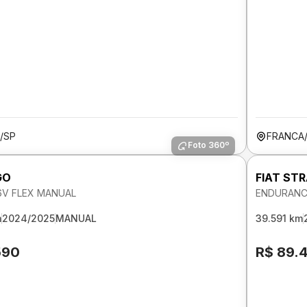
/SP
FRANCA
Foto 360º
GO
FIAT ST
 6V FLEX MANUAL
ENDURANCE
m
2024/2025
MANUAL
39.591 km
590
R$ 89.