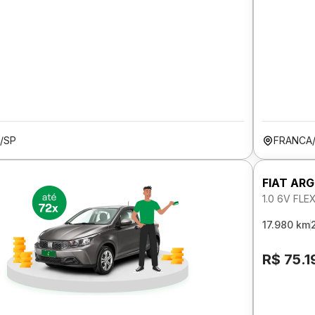
/SP
FRANCA
FIAT AR
1.0 6V FL
17.980 km
R$ 75.1