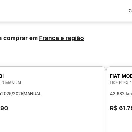
C
a comprar
em
Franca
e região
BI
FIAT MOB
 1.0 MANUAL
LIKE FLEX 
m
2025/2025
MANUAL
42.682 km
990
R$ 61.