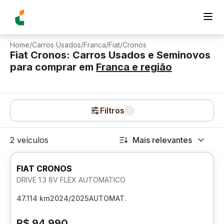
Home
/
Carros Usados
/
Franca
/
Fiat
/
Cronos
Fiat Cronos: Carros Usados e Seminovos
para comprar
em
Franca
e região
Filtros
2 veículos
Mais relevantes
FIAT CRONOS
DRIVE 1.3 8V FLEX AUTOMATICO
47.114 km
2024/2025
AUTOMAT.
R$ 94.990