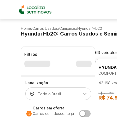
Home
/
Carros Usados
/
Campinas
/
Hyundai
/
Hb20
Hyundai Hb20: Carros Usados e Sem
63 veículo
Filtros
HYUNDA
COMFORT 
Localização
43.198 km
R$ 79.290
R$ 74.
Carros em oferta
Carros com desconto já