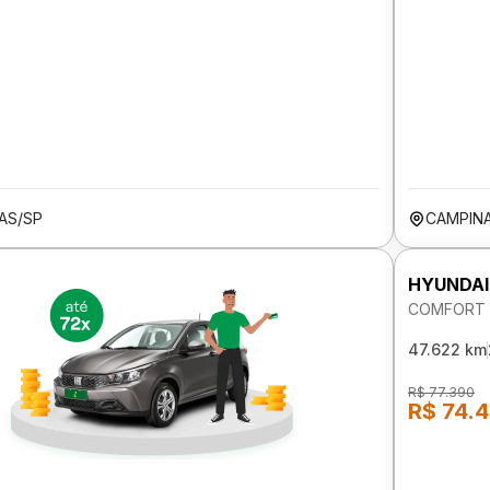
AS/SP
CAMPIN
HYUNDAI
COMFORT P
47.622 km
R$ 77.390
R$ 74.