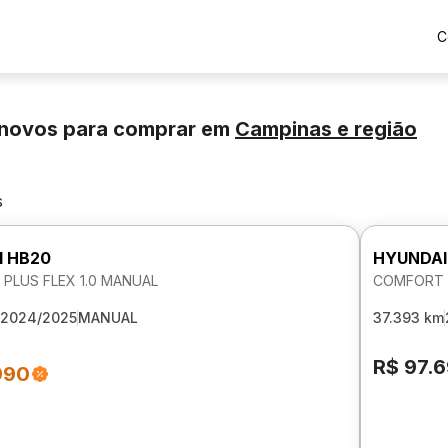
C
inovos para comprar
em
Campinas
e região
s
I HB20
HYUNDAI
PLUS FLEX 1.0 MANUAL
COMFORT P
2024/2025
MANUAL
37.393 km
R$ 97.
990