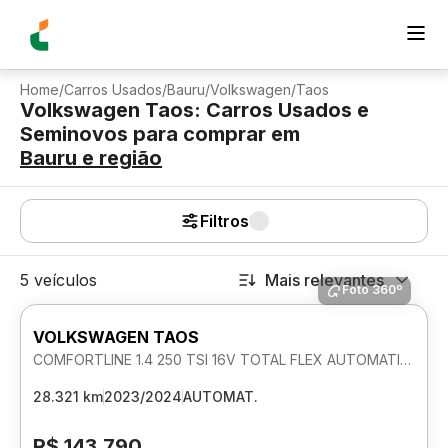
Home
/
Carros Usados
/
Bauru
/
Volkswagen
/
Taos
Volkswagen Taos: Carros Usados e
Seminovos para comprar
em
Bauru
e região
Filtros
5 veículos
Mais relevantes
Foto 360º
VOLKSWAGEN TAOS
COMFORTLINE 1.4 250 TSI 16V TOTAL FLEX AUTOMATICO
28.321 km
2023/2024
AUTOMAT.
R$ 143.790