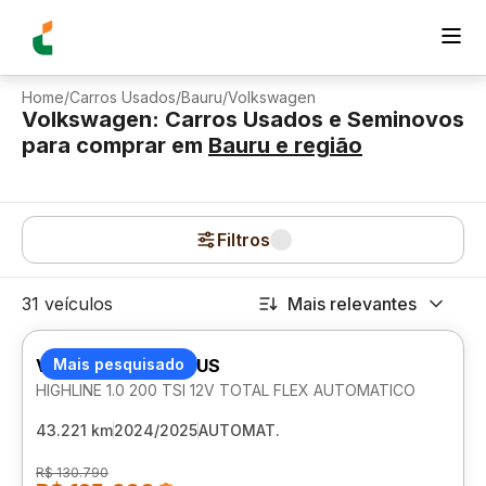
Home
/
Carros Usados
/
Bauru
/
Volkswagen
Volkswagen: Carros Usados e Seminovos
para comprar
em
Bauru
e região
Filtros
31 veículos
Mais relevantes
VOLKSWAGEN NIVUS
Mais pesquisado
HIGHLINE 1.0 200 TSI 12V TOTAL FLEX AUTOMATICO
43.221 km
2024/2025
AUTOMAT.
R$ 130.790