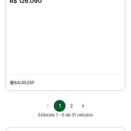
R$ 126.090
BAURU/SP
1
2
Exibindo
1 - 0
de
31
veículos