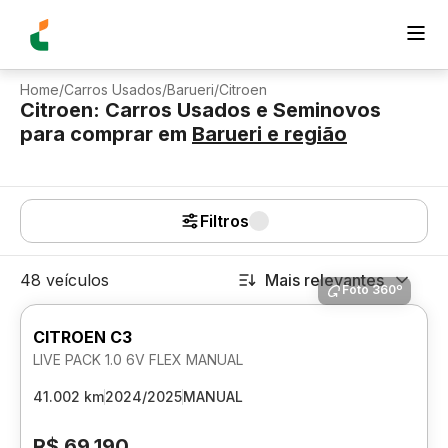
Home
/
Carros Usados
/
Barueri
/
Citroen
Citroen: Carros Usados e Seminovos
para comprar
em
Barueri
e região
Filtros
48 veículos
Mais relevantes
Foto 360º
CITROEN C3
LIVE PACK 1.0 6V FLEX MANUAL
41.002 km
2024/2025
MANUAL
R$ 69.190