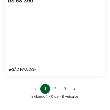
R$ 68.390
SÃO PAULO/SP
1
2
3
Exibindo
1 - 0
de
48
veículos