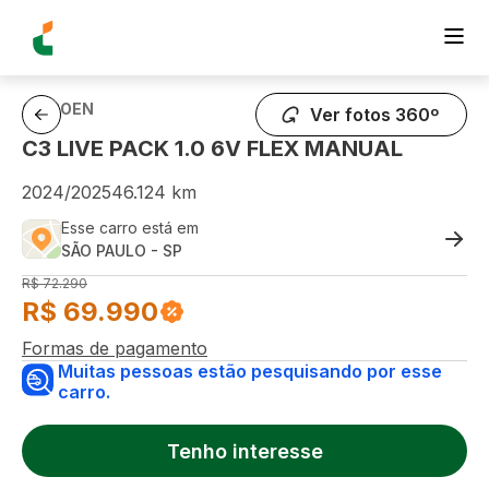
CITROEN
Ver fotos 360º
C3 LIVE PACK 1.0 6V FLEX MANUAL
2024
/
2025
46.124
km
Esse carro está em
SÃO PAULO
-
SP
R$
72.290
R$
69.990
Formas de pagamento
Muitas pessoas estão pesquisando por esse
carro.
Tenho interesse