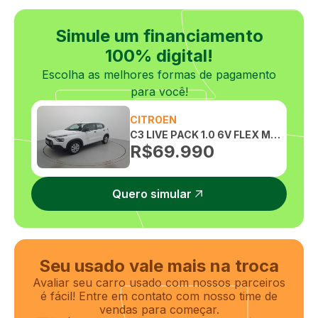
Simule um financiamento
100% digital!
Escolha as melhores formas de pagamento
para você!
CITROEN
C3 LIVE PACK 1.0 6V FLEX MANUAL
R$
69.990
Quero simular
Seu usado vale mais na troca
Avaliar seu carro usado com nossos parceiros
é fácil! Entre em contato com nosso time de
vendas para começar.