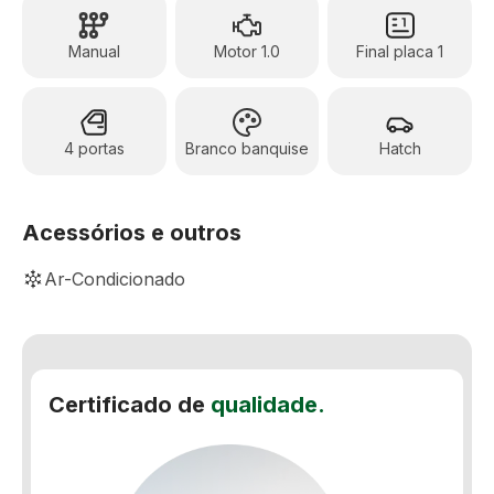
Manual
Motor 1.0
Final placa 1
4 portas
Branco banquise
Hatch
Acessórios e outros
Ar-Condicionado
Comando de áudio e telefone no volante
Computador de bordo
Certificado de
qualidade.
Desembaçador traseiro
Limpador traseiro