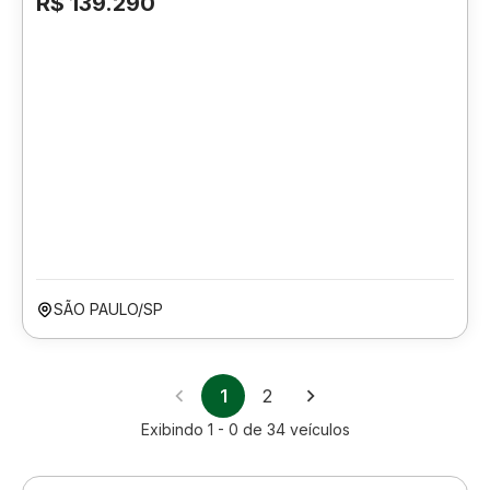
R$ 139.290
SÃO PAULO/SP
1
2
Exibindo
1 - 0
de
34
veículos