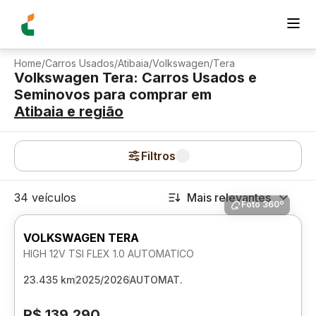
Home
/
Carros Usados
/
Atibaia
/
Volkswagen
/
Tera
Volkswagen Tera: Carros Usados e
Seminovos para comprar
em
Atibaia
e região
Filtros
34 veículos
Mais relevantes
Foto 360º
VOLKSWAGEN TERA
HIGH 12V TSI FLEX 1.0 AUTOMATICO
23.435 km
2025/2026
AUTOMAT.
R$ 139.290