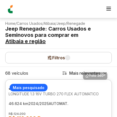
Home
/
Carros Usados
/
Atibaia
/
Jeep
/
Renegade
Jeep Renegade: Carros Usados e
Seminovos para comprar
em
Atibaia
e região
Filtros
68 veículos
Mais relevantes
Foto 360º
JEEP RENEGADE
Mais pesquisado
LONGITUDE 1.3 16V TURBO 270 FLEX AUTOMATICO
46.624 km
2024/2025
AUTOMAT.
R$ 124.290