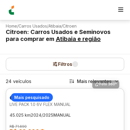
Home
/
Carros Usados
/
Atibaia
/
Citroen
Citroen: Carros Usados e Seminovos
para comprar
em
Atibaia
e região
Filtros
24 veículos
Mais relevantes
Foto 360º
CITROEN C3
Mais pesquisado
LIVE PACK 1.0 6V FLEX MANUAL
45.025 km
2024/2025
MANUAL
R$ 71.690