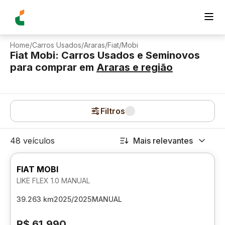
Home
/
Carros Usados
/
Araras
/
Fiat
/
Mobi
Fiat Mobi: Carros Usados e Seminovos
para comprar
em
Araras
e região
Filtros
48 veículos
Mais relevantes
FIAT MOBI
LIKE FLEX 1.0 MANUAL
39.263 km
2025/2025
MANUAL
R$ 61.990