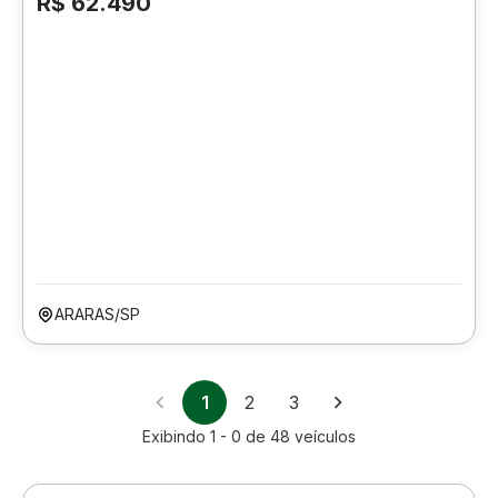
R$ 62.490
ARARAS/SP
1
2
3
Exibindo
1 - 0
de
48
veículos