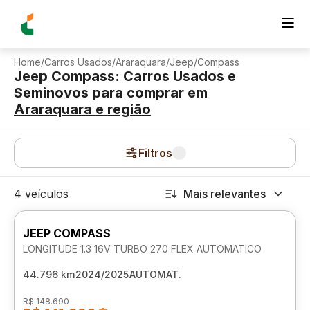
Home
/
Carros Usados
/
Araraquara
/
Jeep
/
Compass
Jeep Compass: Carros Usados e
Seminovos para comprar
em
Araraquara
e região
Filtros
4 veículos
Mais relevantes
JEEP COMPASS
LONGITUDE 1.3 16V TURBO 270 FLEX AUTOMATICO
44.796 km
2024/2025
AUTOMAT.
R$ 148.690