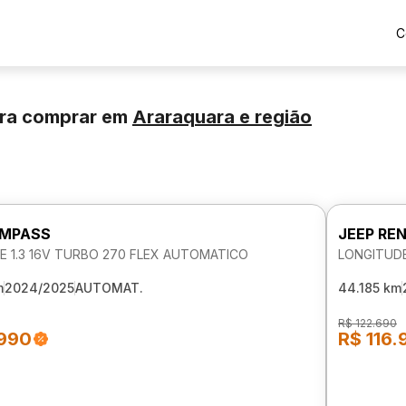
C
ra comprar
em
Araraquara
e região
OMPASS
JEEP RE
E 1.3 16V TURBO 270 FLEX AUTOMATICO
LONGITUDE
m
2024/2025
AUTOMAT.
44.185 km
R$ 122.690
.990
R$ 116.