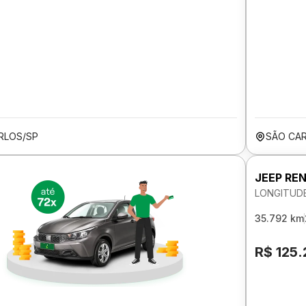
RLOS/SP
SÃO CA
JEEP RE
LONGITUDE
35.792 km
R$ 125