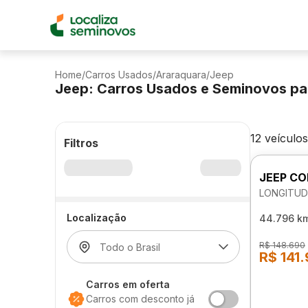
Home
/
Carros Usados
/
Araraquara
/
Jeep
Jeep: Carros Usados e Seminovos pa
12 veículos
Filtros
JEEP C
LONGITUD
Localização
44.796 k
R$ 148.690
R$ 141
Carros em oferta
Carros com desconto já