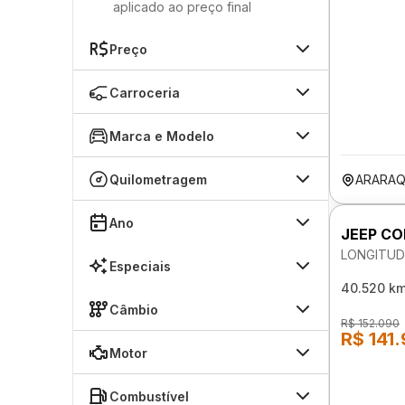
aplicado ao preço final
Preço
Carroceria
Marca e Modelo
Quilometragem
ARARAQ
Ano
JEEP C
LONGITUD
Especiais
40.520 k
Câmbio
R$ 152.090
R$ 141
Motor
Combustível