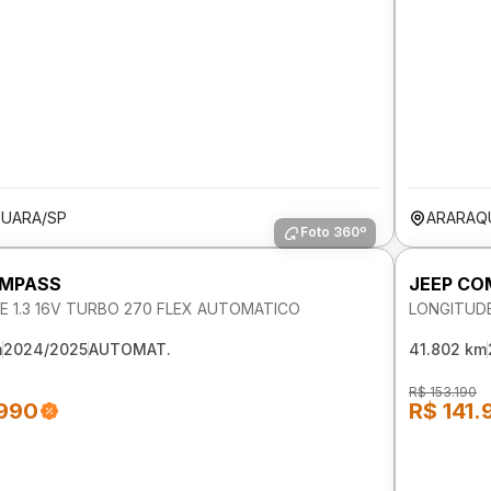
UARA/SP
ARARAQ
Foto 360º
OMPASS
JEEP CO
E 1.3 16V TURBO 270 FLEX AUTOMATICO
LONGITUDE
m
2024/2025
AUTOMAT.
41.802 km
R$ 153.190
.990
R$ 141.