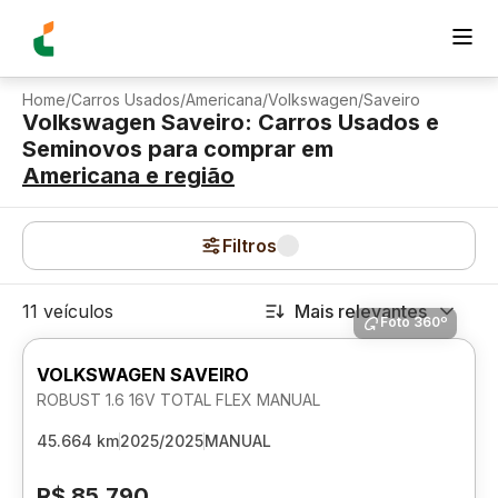
Home
/
Carros Usados
/
Americana
/
Volkswagen
/
Saveiro
Volkswagen Saveiro: Carros Usados e
Seminovos para comprar
em
Americana
e região
Filtros
11 veículos
Mais relevantes
Foto 360º
VOLKSWAGEN SAVEIRO
ROBUST 1.6 16V TOTAL FLEX MANUAL
45.664 km
2025/2025
MANUAL
R$ 85.790